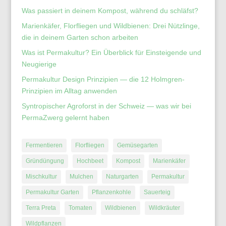
Was passiert in deinem Kompost, während du schläfst?
Marienkäfer, Florfliegen und Wildbienen: Drei Nützlinge,
die in deinem Garten schon arbeiten
Was ist Permakultur? Ein Überblick für Einsteigende und
Neugierige
Permakultur Design Prinzipien — die 12 Holmgren-
Prinzipien im Alltag anwenden
Syntropischer Agroforst in der Schweiz — was wir bei
PermaZwerg gelernt haben
Fermentieren
Florfliegen
Gemüsegarten
Gründüngung
Hochbeet
Kompost
Marienkäfer
Mischkultur
Mulchen
Naturgarten
Permakultur
Permakultur Garten
Pflanzenkohle
Sauerteig
Terra Preta
Tomaten
Wildbienen
Wildkräuter
Wildpflanzen