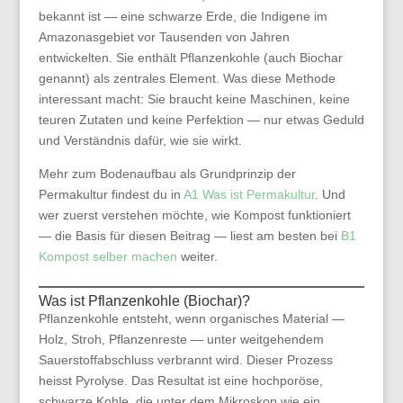
bekannt ist — eine schwarze Erde, die Indigene im
Amazonasgebiet vor Tausenden von Jahren
entwickelten. Sie enthält Pflanzenkohle (auch Biochar
genannt) als zentrales Element. Was diese Methode
interessant macht: Sie braucht keine Maschinen, keine
teuren Zutaten und keine Perfektion — nur etwas Geduld
und Verständnis dafür, wie sie wirkt.
Mehr zum Bodenaufbau als Grundprinzip der
Permakultur findest du in
A1 Was ist Permakultur
. Und
wer zuerst verstehen möchte, wie Kompost funktioniert
— die Basis für diesen Beitrag — liest am besten bei
B1
Kompost selber machen
weiter.
Was ist Pflanzenkohle (Biochar)?
Pflanzenkohle entsteht, wenn organisches Material —
Holz, Stroh, Pflanzenreste — unter weitgehendem
Sauerstoffabschluss verbrannt wird. Dieser Prozess
heisst Pyrolyse. Das Resultat ist eine hochporöse,
schwarze Kohle, die unter dem Mikroskop wie ein