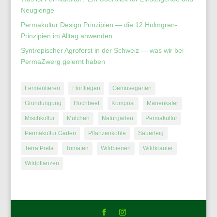
Neugierige
Permakultur Design Prinzipien — die 12 Holmgren-
Prinzipien im Alltag anwenden
Syntropischer Agroforst in der Schweiz — was wir bei
PermaZwerg gelernt haben
Fermentieren
Florfliegen
Gemüsegarten
Gründüngung
Hochbeet
Kompost
Marienkäfer
Mischkultur
Mulchen
Naturgarten
Permakultur
Permakultur Garten
Pflanzenkohle
Sauerteig
Terra Preta
Tomaten
Wildbienen
Wildkräuter
Wildpflanzen