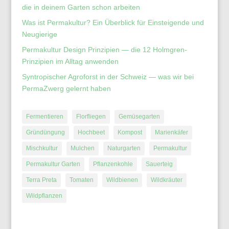
die in deinem Garten schon arbeiten
Was ist Permakultur? Ein Überblick für Einsteigende und
Neugierige
Permakultur Design Prinzipien — die 12 Holmgren-
Prinzipien im Alltag anwenden
Syntropischer Agroforst in der Schweiz — was wir bei
PermaZwerg gelernt haben
Fermentieren
Florfliegen
Gemüsegarten
Gründüngung
Hochbeet
Kompost
Marienkäfer
Mischkultur
Mulchen
Naturgarten
Permakultur
Permakultur Garten
Pflanzenkohle
Sauerteig
Terra Preta
Tomaten
Wildbienen
Wildkräuter
Wildpflanzen